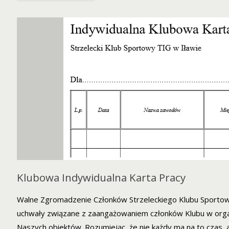
MARCA
2020
WALNE
ZGROMADZENIE
CZŁONKÓW
KLUBU
–
ZMIANA
Klubowa Indywidualna Karta Pracy
MIEJSCA"
Walne Zgromadzenie Członków Strzeleckiego Klubu Sportow
uchwały związane z zaangażowaniem członków Klubu w orga
Naszych obiektów. Rozumiejąc, że nie każdy ma na to czas, a