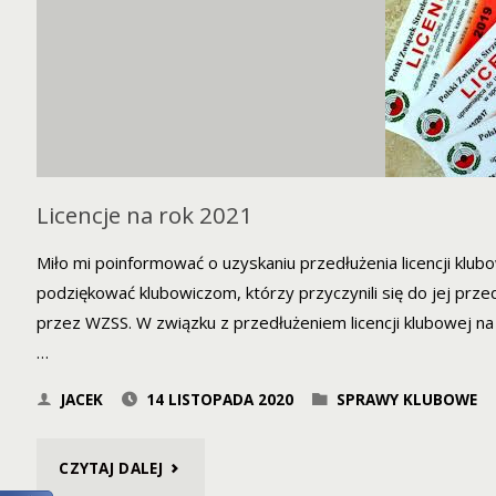
2021
–
WALNE
ZEBRANIE
Licencje na rok 2021
CZŁONKÓW
Miło mi poinformować o uzyskaniu przedłużenia licencji klu
SKS
podziękować klubowiczom, którzy przyczynili się do jej p
TIG"
przez WZSS. W związku z przedłużeniem licencji klubowej na
…
JACEK
14 LISTOPADA 2020
SPRAWY KLUBOWE
"LICENCJE
CZYTAJ DALEJ