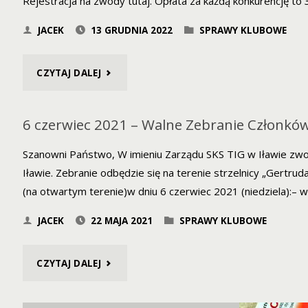
Rejestracja na zwody tutaj. Opłata za każdą konkurencję to 
JACEK
13 GRUDNIA 2022
SPRAWY KLUBOWE
"ZAWODY
CZYTAJ DALEJ
18.12.2022
6 czerwiec 2021 – Walne Zebranie Członkó
–
Szanowni Państwo, W imieniu Zarządu SKS TIG w Iławie zw
SUSZ"
Iławie. Zebranie odbędzie się na terenie strzelnicy „Gertru
(na otwartym terenie)w dniu 6 czerwiec 2021 (niedziela):– 
JACEK
22 MAJA 2021
SPRAWY KLUBOWE
"6
CZYTAJ DALEJ
CZERWIEC