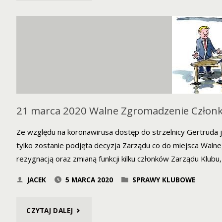
ZGROMADZENIE
–
ODWOŁANE"
21 marca 2020 Walne Zgromadzenie Członk
Ze względu na koronawirusa dostęp do strzelnicy Gertruda 
tylko zostanie podjęta decyzja Zarządu co do miejsca Waln
rezygnacją oraz zmianą funkcji kilku członków Zarządu Klub
JACEK
5 MARCA 2020
SPRAWY KLUBOWE
"21
CZYTAJ DALEJ