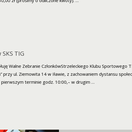
30,00 zł (prosimy o odliczone kwoty). …
w SKS TIG
ołuję Walne Zebranie CzłonkówStrzeleckiego Klubu Sportowego 
da” przy ul. Ziemowita 14 w Iławie, z zachowaniem dystansu społ
w pierwszym terminie godz. 10:00,– w drugim …