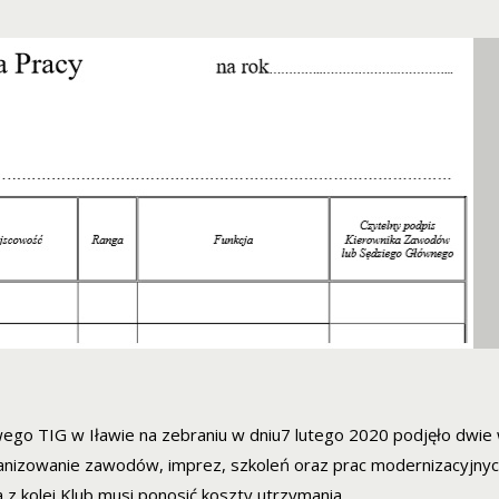
ego TIG w Iławie na zebraniu w dniu7 lutego 2020 podjęło dwie
nizowanie zawodów, imprez, szkoleń oraz prac modernizacyjny
 z kolei Klub musi ponosić koszty utrzymania …