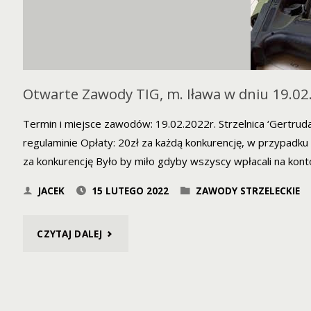
Otwarte Zawody TIG, m. Iława w dniu 19.02
Termin i miejsce zawodów: 19.02.2022r. Strzelnica ‘Gertr
regulaminie Opłaty: 20zł za każdą konkurencję, w przypadku 
za konkurencję Było by miło gdyby wszyscy wpłacali na kon
JACEK
15 LUTEGO 2022
ZAWODY STRZELECKIE
"OTWARTE
CZYTAJ DALEJ
ZAWODY
TIG,