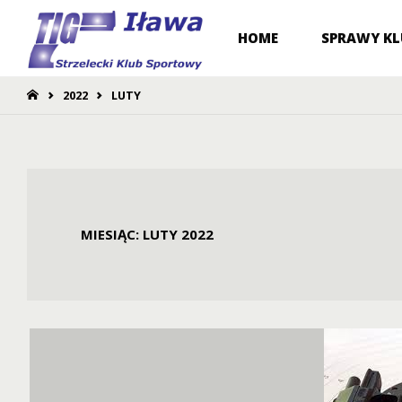
Przejdź
HOME
SPRAWY K
do
STRONA
2022
LUTY
GŁÓWNA
treści
MIESIĄC:
LUTY 2022