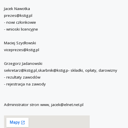
Jacek Nawotka
prezes@kstig.pl
- nowi członkowie
- wnioski licencyjne
Maciej Szydłowski
viceprezes@kstig.pl
Grzegorz Jadanowski
sekretarz@kstig.pl,skarbnik@kstig.p- składki, opłaty, darowizny
- rezultaty zawodów
- rejestracja na zawody
Administrator stron www, jacek@elnet.net.pl