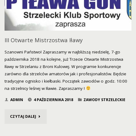
W
STRZELANIU
Z
III Otwarte Mistrzostwa Iławy
BRONI
Szanowni Państwo! Zapraszamy w najbliższą niedzielę, 7-go
października 2018 na kolejne, już Trzecie Otwarte Mistrzostwa
KULOWEJ
Iławy w Strzelaniu z Broni Kulowej. W programie konkurencje
–
zarówno dla strzelców amatorów jak i profesjonalistów. Będzie
tradycyjne ognisko i kiełbaski. Początek zawodów o godz. 10:00
ROZEGRANE"
na strzelnicy leśnej w Iławie. Zapraszamy !
ADMIN
4 PAŹDZIERNIKA 2018
ZAWODY STRZELECKIE
"III
CZYTAJ DALEJ
OTWARTE