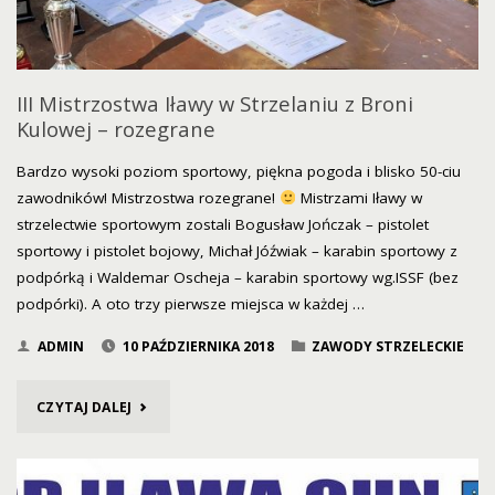
III Mistrzostwa Iławy w Strzelaniu z Broni
Kulowej – rozegrane
Bardzo wysoki poziom sportowy, piękna pogoda i blisko 50-ciu
zawodników! Mistrzostwa rozegrane!
Mistrzami Iławy w
strzelectwie sportowym zostali Bogusław Jończak – pistolet
sportowy i pistolet bojowy, Michał Jóźwiak – karabin sportowy z
podpórką i Waldemar Oscheja – karabin sportowy wg.ISSF (bez
podpórki). A oto trzy pierwsze miejsca w każdej …
ADMIN
10 PAŹDZIERNIKA 2018
ZAWODY STRZELECKIE
"III
CZYTAJ DALEJ
MISTRZOSTWA
IŁAWY