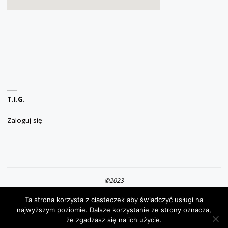
T.I.G.
Zaloguj się
©2023
Ta strona korzysta z ciasteczek aby świadczyć usługi na
OPARTE NA
SEPTERA
&
WORDPRESS.
najwyższym poziomie. Dalsze korzystanie ze strony oznacza,
że zgadzasz się na ich użycie.