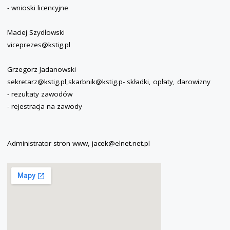
- wnioski licencyjne
Maciej Szydłowski
viceprezes@kstig.pl
Grzegorz Jadanowski
sekretarz@kstig.pl,skarbnik@kstig.p- składki, opłaty, darowizny
- rezultaty zawodów
- rejestracja na zawody
Administrator stron www, jacek@elnet.net.pl