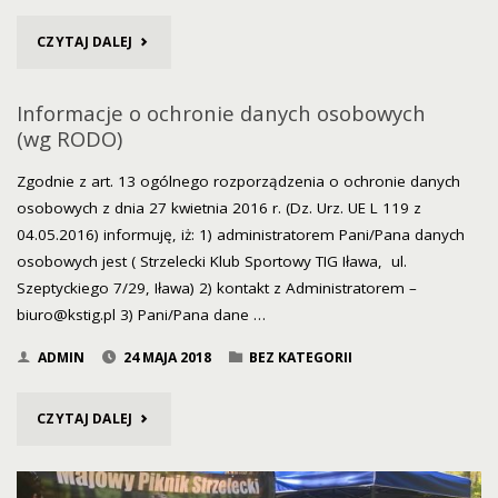
"XIX
CZYTAJ DALEJ
OTWARTE
Informacje o ochronie danych osobowych
ZAWODY
(wg RODO)
KLUBU
Zgodnie z art. 13 ogólnego rozporządzenia o ochronie danych
osobowych z dnia 27 kwietnia 2016 r. (Dz. Urz. UE L 119 z
STRZELECKIEGO
04.05.2016) informuję, iż: 1) administratorem Pani/Pana danych
osobowych jest ( Strzelecki Klub Sportowy TIG Iława, ul.
TIG
Szeptyckiego 7/29, Iława) 2) kontakt z Administratorem –
W
biuro@kstig.pl 3) Pani/Pana dane …
IŁAWIE
ADMIN
24 MAJA 2018
BEZ KATEGORII
DNIA
"INFORMACJE
CZYTAJ DALEJ
03.06
O
2018