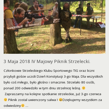
OCHRONIE
R
DANYCH
ODWOŁANE"
OSOBOWYCH
(WG
RODO)"
3 Maja 2018 IV Majowy Piknik Strzelecki.
Członkowie Strzeleckiego Klubu Sportowego TIG oraz liczni
przybyli goście uczcili Dzień Konstytucji 3-go Maja. Dla wszystkich
było coś miłego, było głośno i smacznie. Strzelało 80 osób,
ponad 200 odwiedziło w tym dniu strzelnicę leśną.
Zapraszamy na kolejne spotkanie strzeleckie, już 3-go czerwca
Piknik zostal uwienczony salwa !
Dziękujemy wszystkim za
odwiedziny
…