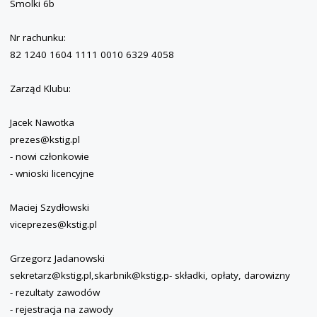
Smolki 6b
Nr rachunku:
82 1240 1604 1111 0010 6329 4058
Zarząd Klubu:
Jacek Nawotka
prezes@kstig.pl
- nowi członkowie
- wnioski licencyjne
Maciej Szydłowski
viceprezes@kstig.pl
Grzegorz Jadanowski
sekretarz@kstig.pl,skarbnik@kstig.p- składki, opłaty, darowizny
- rezultaty zawodów
- rejestracja na zawody