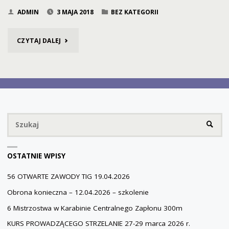
ADMIN
3 MAJA 2018
BEZ KATEGORII
"3
CZYTAJ DALEJ
MAJA
2018
IV
Sz
MAJOWY
SZUKA
PIKNIK
OSTATNIE WPISY
STRZELECKI."
56 OTWARTE ZAWODY TIG 19.04.2026
Obrona konieczna – 12.04.2026 – szkolenie
6 Mistrzostwa w Karabinie Centralnego Zapłonu 300m
KURS PROWADZĄCEGO STRZELANIE 27-29 marca 2026 r.