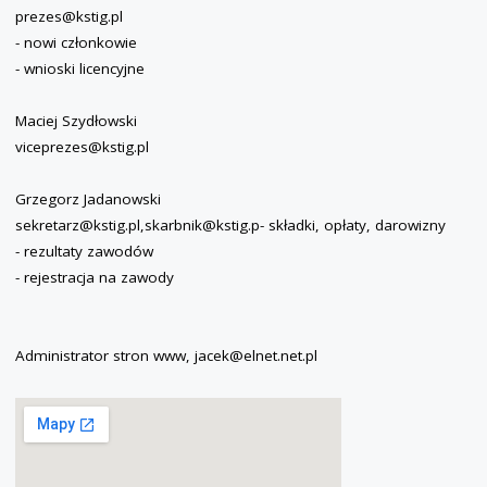
prezes@kstig.pl
- nowi członkowie
- wnioski licencyjne
Maciej Szydłowski
viceprezes@kstig.pl
Grzegorz Jadanowski
sekretarz@kstig.pl,skarbnik@kstig.p- składki, opłaty, darowizny
- rezultaty zawodów
- rejestracja na zawody
Administrator stron www, jacek@elnet.net.pl