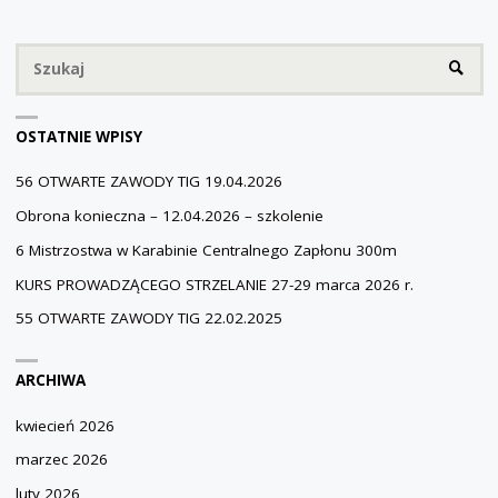
GO
Sz
MAJA,
SZUKA
W
OSTATNIE WPISY
GODZ.
56 OTWARTE ZAWODY TIG 19.04.2026
11-
Obrona konieczna – 12.04.2026 – szkolenie
16"
6 Mistrzostwa w Karabinie Centralnego Zapłonu 300m
KURS PROWADZĄCEGO STRZELANIE 27-29 marca 2026 r.
55 OTWARTE ZAWODY TIG 22.02.2025
ARCHIWA
kwiecień 2026
marzec 2026
luty 2026