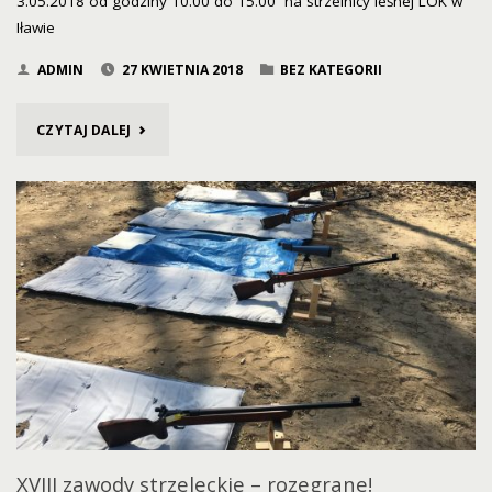
3.05.2018 od godziny 10.00 do 15.00 na strzelnicy leśnej LOK w
Iławie
ADMIN
27 KWIETNIA 2018
BEZ KATEGORII
"IV
CZYTAJ DALEJ
MAJOWY
PIKNIK
STRZELECKI"
XVIII zawody strzeleckie – rozegrane!