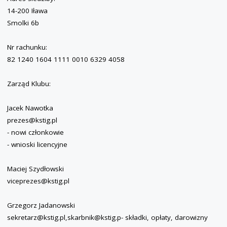
14-200 Iława
Smolki 6b
Nr rachunku:
82 1240 1604 1111 0010 6329 4058
Zarząd Klubu:
Jacek Nawotka
prezes@kstig.pl
- nowi członkowie
- wnioski licencyjne
Maciej Szydłowski
viceprezes@kstig.pl
Grzegorz Jadanowski
sekretarz@kstig.pl,skarbnik@kstig.p- składki, opłaty, darowizny