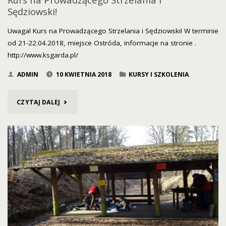
Sędziowski!
Uwaga! Kurs na Prowadzącego Strzelania i Sędziowski! W terminie
od 21-22.04.2018, miejsce Ostróda, informacje na stronie .
http://www.ksgarda.pl/
ADMIN
10 KWIETNIA 2018
KURSY I SZKOLENIA
"KURS
CZYTAJ DALEJ
NA
PROWADZĄCEGO
STRZELANIA
I
SĘDZIOWSKI!"