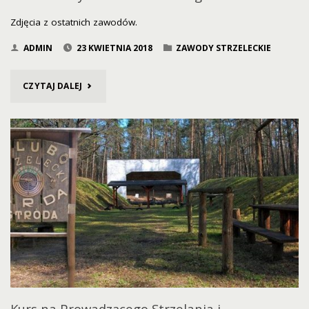
Zdjęcia z ostatnich zawodów.
ADMIN
23 KWIETNIA 2018
ZAWODY STRZELECKIE
"XVIII
CZYTAJ DALEJ
ZAWODY
STRZELECKIE
–
ROZEGRANE!"
Kurs na Prowadzącego Strzelania i