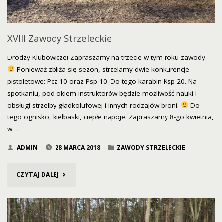
XVIII Zawody Strzeleckie
Drodzy Klubowicze! Zapraszamy na trzecie w tym roku zawody.
Ponieważ zbliża się sezon, strzelamy dwie konkurencje
pistoletowe: Pcz-10 oraz Psp-10. Do tego karabin Ksp-20. Na
spotkaniu, pod okiem instruktorów będzie możliwość nauki i
obsługi strzelby gładkolufowej i innych rodzajów broni.
Do
tego ognisko, kiełbaski, ciepłe napoje. Zapraszamy 8-go kwietnia,
w …
ADMIN
28 MARCA 2018
ZAWODY STRZELECKIE
"XVIII
CZYTAJ DALEJ
ZAWODY
STRZELECKIE"