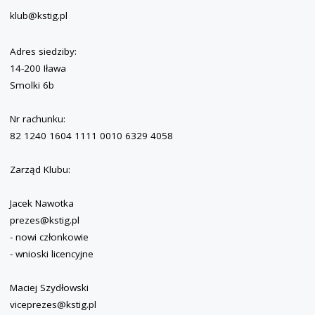
klub@kstig.pl
Adres siedziby:
14-200 Iława
Smolki 6b
Nr rachunku:
82 1240 1604 1111 0010 6329 4058
Zarząd Klubu:
Jacek Nawotka
prezes@kstig.pl
- nowi członkowie
- wnioski licencyjne
Maciej Szydłowski
viceprezes@kstig.pl