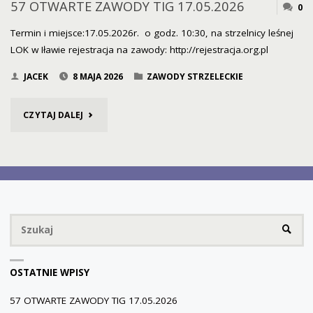
57 OTWARTE ZAWODY TIG 17.05.2026
0
Termin i miejsce:17.05.2026r. o godz. 10:30, na strzelnicy leśnej
LOK w Iławie rejestracja na zawody: http://rejestracja.org.pl
JACEK
8 MAJA 2026
ZAWODY STRZELECKIE
"57
CZYTAJ DALEJ
OTWARTE
ZAWODY
TIG
Sz
17.05.2026"
SZUKA
OSTATNIE WPISY
57 OTWARTE ZAWODY TIG 17.05.2026