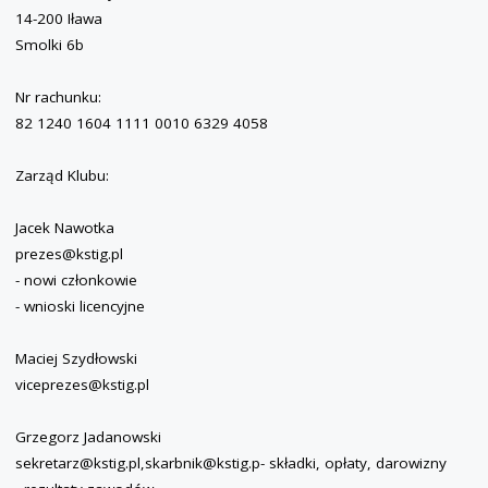
14-200 Iława
Smolki 6b
Nr rachunku:
82 1240 1604 1111 0010 6329 4058
Zarząd Klubu:
Jacek Nawotka
prezes@kstig.pl
- nowi członkowie
- wnioski licencyjne
Maciej Szydłowski
viceprezes@kstig.pl
Grzegorz Jadanowski
sekretarz@kstig.pl,skarbnik@kstig.p- składki, opłaty, darowizny