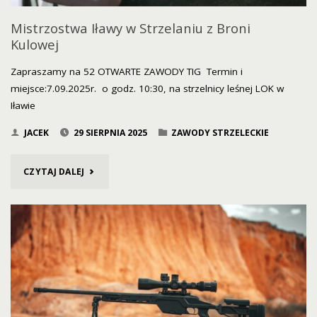
Mistrzostwa Iławy w Strzelaniu z Broni
Kulowej
Zapraszamy na 52 OTWARTE ZAWODY TIG Termin i
miejsce:7.09.2025r. o godz. 10:30, na strzelnicy leśnej LOK w
Iławie
JACEK
29 SIERPNIA 2025
ZAWODY STRZELECKIE
"MISTRZOSTWA
CZYTAJ DALEJ
IŁAWY
W
STRZELANIU
Z
BRONI