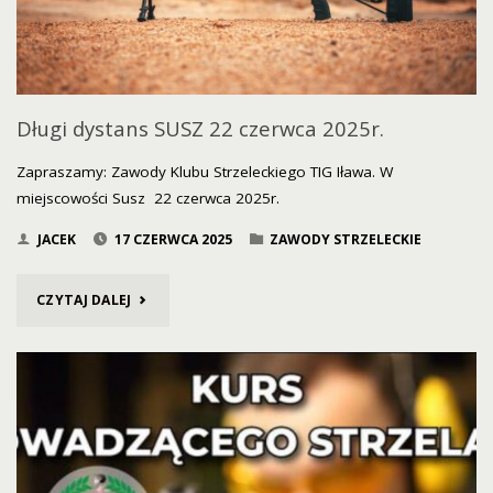
KULOWEJ"
Długi dystans SUSZ 22 czerwca 2025r.
Zapraszamy: Zawody Klubu Strzeleckiego TIG Iława. W
miejscowości Susz 22 czerwca 2025r.
JACEK
17 CZERWCA 2025
ZAWODY STRZELECKIE
"DŁUGI
CZYTAJ DALEJ
DYSTANS
SUSZ
22
CZERWCA