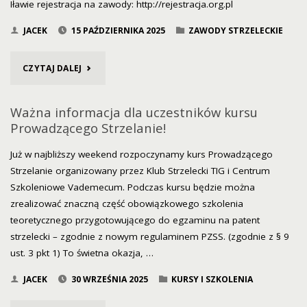
Iławie rejestracja na zawody: http://rejestracja.org.pl
JACEK
15 PAŹDZIERNIKA 2025
ZAWODY STRZELECKIE
"53
CZYTAJ DALEJ
OTWARTE
Ważna informacja dla uczestników kursu
ZAWODY
Prowadzącego Strzelanie!
TIG
Już w najbliższy weekend rozpoczynamy kurs Prowadzącego
Strzelanie organizowany przez Klub Strzelecki TIG i Centrum
W
Szkoleniowe Vademecum. Podczas kursu będzie można
zrealizować znaczną część obowiązkowego szkolenia
DNIU
teoretycznego przygotowującego do egzaminu na patent
26.10.2025R"
strzelecki – zgodnie z nowym regulaminem PZSS. (zgodnie z § 9
ust. 3 pkt 1) To świetna okazja, …
JACEK
30 WRZEŚNIA 2025
KURSY I SZKOLENIA