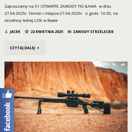
Zapraszamy na 51 OTWARTE ZAWODY TIG IŁAWA w dniu
27.04.2025r. Termin i miejsce:27.04.2025r. o godz. 10:30, na
strzelnicy leśnej LOK w Iławie
JACEK
22 KWIETNIA 2025
ZAWODY STRZELECKIE
"51
CZYTAJ DALEJ
OTWARTE
ZAWODY
TIG
W
DNIU
27.04.2025R."