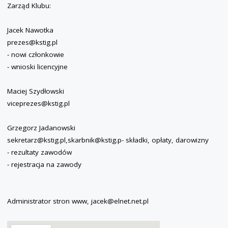
Zarząd Klubu:
Jacek Nawotka
prezes@kstig.pl
- nowi członkowie
- wnioski licencyjne
Maciej Szydłowski
viceprezes@kstig.pl
Grzegorz Jadanowski
sekretarz@kstig.pl,skarbnik@kstig.p- składki, opłaty, darowizny
- rezultaty zawodów
- rejestracja na zawody
Administrator stron www, jacek@elnet.net.pl