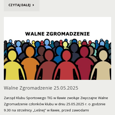
"52
CZYTAJ DALEJ
OTWARTE
ZAWODY
TIG
W
DNIU
25.05.2025R"
Walne Zgromadzenie 25.05.2025
Zarząd Klubu Sportowego TIG w Iławie zwołuje Zwyczajne Walne
Zgromadzenie członków klubu w dniu 25.05.2025 r. o godzinie
9.30 na strzelnicy „Leśnej” w Iławie, przed zawodami