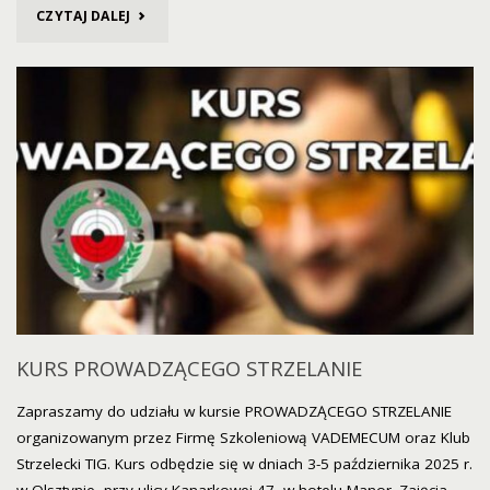
"WAŻNA
CZYTAJ DALEJ
INFORMACJA
DLA
UCZESTNIKÓW
KURSU
PROWADZĄCEGO
STRZELANIE!"
KURS PROWADZĄCEGO STRZELANIE
Zapraszamy do udziału w kursie PROWADZĄCEGO STRZELANIE
organizowanym przez Firmę Szkoleniową VADEMECUM oraz Klub
Strzelecki TIG. Kurs odbędzie się w dniach 3-5 października 2025 r.
w Olsztynie, przy ulicy Kanarkowej 47, w hotelu Manor. Zajęcia