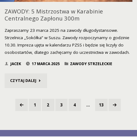
ZAWODY: 5 Mistrzostwa w Karabinie
Centralnego Zapłonu 300m
Zapraszamy 23 marca 2025 na zawody długodystansowe.
Strzelnica „Sokółka” w Suszu. Zawody rozpoczynamy o godzinie
10.30. Impreza ujęta w kalendarzu PZSS i będzie się liczyły do
osobostartów, dlatego zachęcamy do uczestnictwa w zawodach.
JACEK
17 MARCA 2025
ZAWODY STRZELECKIE
"ZAWODY:
CZYTAJ DALEJ
5
MISTRZOSTWA
1
2
3
4
…
13
Stronicowanie
W
wpisów
KARABINIE