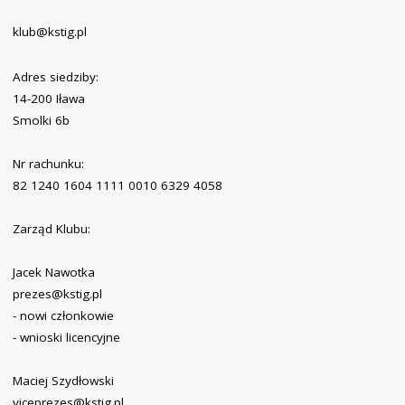
klub@kstig.pl
Adres siedziby:
14-200 Iława
Smolki 6b
Nr rachunku:
82 1240 1604 1111 0010 6329 4058
Zarząd Klubu:
Jacek Nawotka
prezes@kstig.pl
- nowi członkowie
- wnioski licencyjne
Maciej Szydłowski
viceprezes@kstig.pl