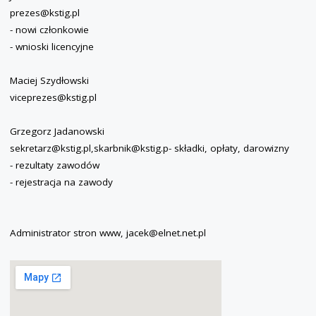
prezes@kstig.pl
- nowi członkowie
- wnioski licencyjne
Maciej Szydłowski
viceprezes@kstig.pl
Grzegorz Jadanowski
sekretarz@kstig.pl,skarbnik@kstig.p- składki, opłaty, darowizny
- rezultaty zawodów
- rejestracja na zawody
Administrator stron www, jacek@elnet.net.pl