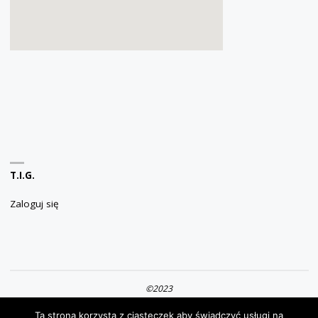
T.I.G.
Zaloguj się
©2023
Ta strona korzysta z ciasteczek aby świadczyć usługi na