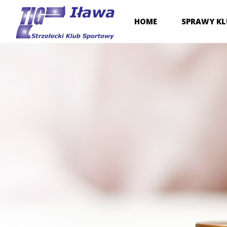
Przejdź
HOME
SPRAWY K
do
treści