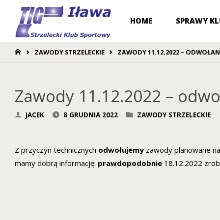
Przejdź
HOME
SPRAWY K
do
STRONA
ZAWODY STRZELECKIE
ZAWODY 11.12.2022 – ODWOŁAN
GŁÓWNA
treści
Zawody 11.12.2022 – odwo
JACEK
8 GRUDNIA 2022
ZAWODY STRZELECKIE
Z przyczyn technicznych
odwołujemy
zawody planowane na 1
mamy dobrą informację:
prawdopodobnie
18.12.2022 zrob